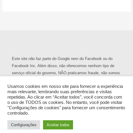
Usamos cookies em nosso site para fornecer a experiência
Este site não faz parte do Google nem do Facebook ou do
mais relevante, lembrando suas preferências e visitas
Facebook Inc. Além disso, não oferecemos nenhum tipo de
repetidas. Ao clicar em “Aceitar todos”, você concorda com
o uso de TODOS os cookies. No entanto, você pode visitar
serviço oficial do governo, NÃO praticamos fraude, não somos
"Configurações de cookies" para fornecer um consentimento
uma empresa que vende criptoativos ou qualquer outro serviço.
controlado.
Essa empresa trabalha exclusivamente com serviços jurídicos.
Configiurações
Aceitar todos