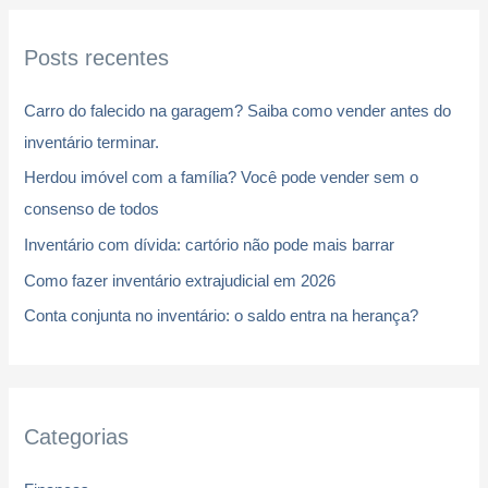
q
Posts recentes
u
i
Carro do falecido na garagem? Saiba como vender antes do
s
inventário terminar.
a
Herdou imóvel com a família? Você pode vender sem o
r
consenso de todos
p
Inventário com dívida: cartório não pode mais barrar
o
r
Como fazer inventário extrajudicial em 2026
:
Conta conjunta no inventário: o saldo entra na herança?
Categorias