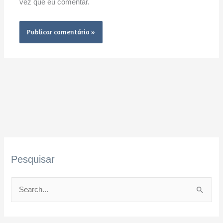
vez que eu comentar.
Pesquisar
P
e
s