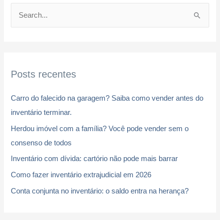
P
e
s
q
Posts recentes
u
i
Carro do falecido na garagem? Saiba como vender antes do
s
inventário terminar.
a
Herdou imóvel com a família? Você pode vender sem o
r
consenso de todos
p
Inventário com dívida: cartório não pode mais barrar
o
r
Como fazer inventário extrajudicial em 2026
:
Conta conjunta no inventário: o saldo entra na herança?