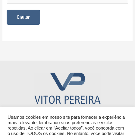
Enviar
Usamos cookies em nosso site para fornecer a experiência
Este site não faz parte do Google nem do Facebook ou do
mais relevante, lembrando suas preferências e visitas
Facebook Inc. Além disso, não oferecemos nenhum tipo de
repetidas. Ao clicar em “Aceitar todos”, você concorda com
o uso de TODOS os cookies. No entanto, você pode visitar
serviço oficial do governo, NÃO praticamos fraude, não somos