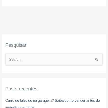
Pesquisar
P
e
s
q
Posts recentes
u
i
Carro do falecido na garagem? Saiba como vender antes do
s
inventário terminar.