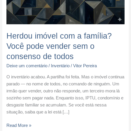
pode
vender
sem
o
consenso
Herdou imóvel com a família?
de
Você pode vender sem o
todos
consenso de todos
Deixe um comentário
/
Inventário
/
Vitor Pereira
O inventário acabou. A partilha foi feita. Mas o imóvel continua
parado — no nome de todos, no comando de ninguém. Um
irmão quer vender, outro não responde, um terceiro mora lá
sozinho sem pagar nada. Enquanto isso, IPTU, condomínio e
desgaste familiar se acumulam. Se você está nessa
situação, saiba que a lei está […]
Read More »