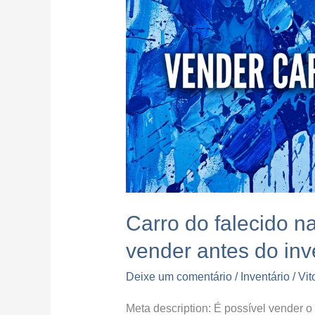
na
garagem?
Saiba
como
vender
antes
do
inventário
terminar.
Carro do falecido 
vender antes do inve
Deixe um comentário
/
Inventário
/
Vit
Meta description: É possível vender o