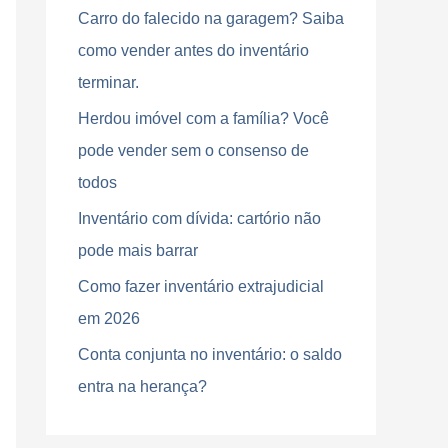
Carro do falecido na garagem? Saiba
s
como vender antes do inventário
a
terminar.
r
Herdou imóvel com a família? Você
p
pode vender sem o consenso de
o
todos
r
:
Inventário com dívida: cartório não
pode mais barrar
Como fazer inventário extrajudicial
em 2026
Conta conjunta no inventário: o saldo
entra na herança?